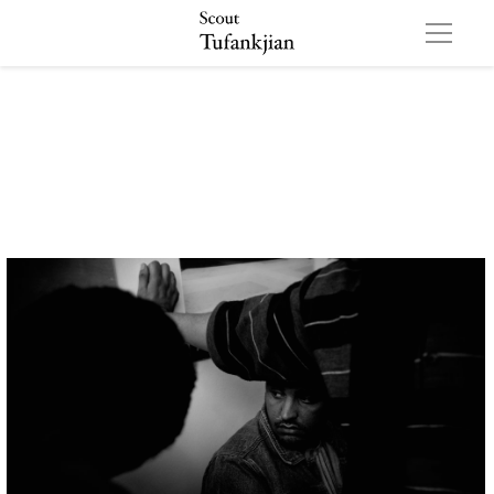
CD 01